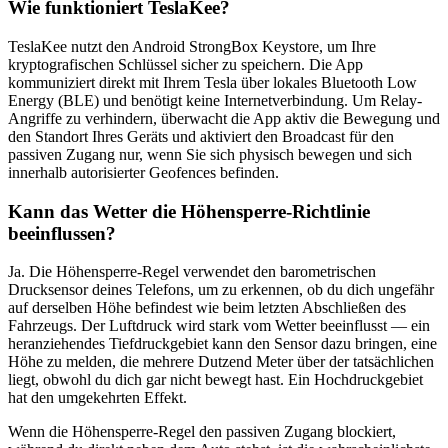
Wie funktioniert TeslaKee?
TeslaKee nutzt den Android StrongBox Keystore, um Ihre
kryptografischen Schlüssel sicher zu speichern. Die App
kommuniziert direkt mit Ihrem Tesla über lokales Bluetooth Low
Energy (BLE) und benötigt keine Internetverbindung. Um Relay-
Angriffe zu verhindern, überwacht die App aktiv die Bewegung und
den Standort Ihres Geräts und aktiviert den Broadcast für den
passiven Zugang nur, wenn Sie sich physisch bewegen und sich
innerhalb autorisierter Geofences befinden.
Kann das Wetter die Höhensperre-Richtlinie
beeinflussen?
Ja. Die Höhensperre-Regel verwendet den barometrischen
Drucksensor deines Telefons, um zu erkennen, ob du dich ungefähr
auf derselben Höhe befindest wie beim letzten Abschließen des
Fahrzeugs. Der Luftdruck wird stark vom Wetter beeinflusst — ein
heranziehendes Tiefdruckgebiet kann den Sensor dazu bringen, eine
Höhe zu melden, die mehrere Dutzend Meter über der tatsächlichen
liegt, obwohl du dich gar nicht bewegt hast. Ein Hochdruckgebiet
hat den umgekehrten Effekt.
Wenn die Höhensperre-Regel den passiven Zugang blockiert,