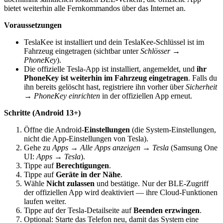
bietet weiterhin alle Fernkommandos über das Internet an.
Voraussetzungen
TeslaKee ist installiert und dein TeslaKee-Schlüssel ist im
Fahrzeug eingetragen (sichtbar unter
Schlösser →
PhoneKey
).
Die offizielle Tesla-App ist installiert, angemeldet, und
ihr
PhoneKey ist weiterhin im Fahrzeug eingetragen
. Falls du
ihn bereits gelöscht hast, registriere ihn vorher über
Sicherheit
→ PhoneKey einrichten
in der offiziellen App erneut.
Schritte (Android 13+)
Öffne die Android-
Einstellungen
(die System-Einstellungen,
nicht die App-Einstellungen von Tesla).
Gehe zu
Apps → Alle Apps anzeigen → Tesla
(Samsung One
UI:
Apps → Tesla
).
Tippe auf
Berechtigungen
.
Tippe auf
Geräte in der Nähe
.
Wähle
Nicht zulassen
und bestätige. Nur der BLE-Zugriff
der offiziellen App wird deaktiviert — ihre Cloud-Funktionen
laufen weiter.
Tippe auf der Tesla-Detailseite auf
Beenden erzwingen
.
Optional: Starte das Telefon neu, damit das System eine