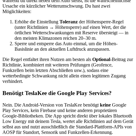
während du direkt neben dem Auto stehst, ist die wahrscheinlichste
Ursache ein kürzlicher Wetterumschwung. Du hast zwei
Möglichkeiten:
Erhöhe die Einstellung
Toleranz
der Höhensperre-Regel
(unter Richtlinien → Höhensperre) auf einen Wert, der die
örtlichen Wetterschwankungen mit Reserve übersteigt — in
den meisten Klimazonen reichen 20–30 m.
Sperre und entsperre das Auto einmal, um die Höhen-
Basislinie an den aktuellen Luftdruck anzupassen.
Die Regel entfaltet ihren Nutzen am besten als
Optional
-Beitrag zur
Richtlinie, kombiniert mit weiteren Prüfungen (Geofence,
Funkzellen beim letzten Abschließen usw.), sodass eine
wetterbedingte Schwankung nicht allein einen legitimen Zugang
verhindert.
Benötigt TeslaKee die Google Play Services?
Nein. Die Android-Version von TeslaKee benötigt
keine
Google
Play Services, kein Firebase und keine anderen proprietären
Google-Bibliotheken. Die App spricht direkt über lokales Bluetooth
Low Energy mit deinem Tesla, wertet alle Richtlinien auf dem Gerät
selbst aus und nutzt ausschließlich die Standard-Plattform-APIs von
AOSP für Standort, Sensorik und Funkzellen-Erkennung.