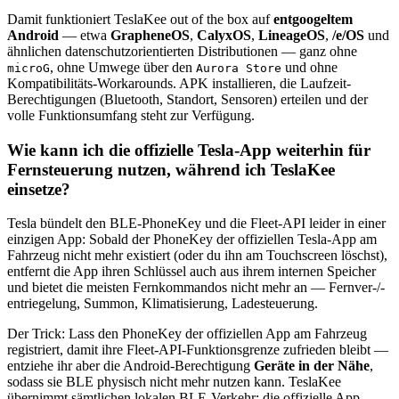
Damit funktioniert TeslaKee out of the box auf
entgoogeltem
Android
— etwa
GrapheneOS
,
CalyxOS
,
LineageOS
,
/e/OS
und
ähnlichen datenschutzorientierten Distributionen — ganz ohne
, ohne Umwege über den
und ohne
microG
Aurora Store
Kompatibilitäts-Workarounds. APK installieren, die Laufzeit-
Berechtigungen (Bluetooth, Standort, Sensoren) erteilen und der
volle Funktionsumfang steht zur Verfügung.
Wie kann ich die offizielle Tesla-App weiterhin für
Fernsteuerung nutzen, während ich TeslaKee
einsetze?
Tesla bündelt den BLE-PhoneKey und die Fleet-API leider in einer
einzigen App: Sobald der PhoneKey der offiziellen Tesla-App am
Fahrzeug nicht mehr existiert (oder du ihn am Touchscreen löschst),
entfernt die App ihren Schlüssel auch aus ihrem internen Speicher
und bietet die meisten Fernkommandos nicht mehr an — Fernver-/-
entriegelung, Summon, Klimatisierung, Ladesteuerung.
Der Trick: Lass den PhoneKey der offiziellen App am Fahrzeug
registriert, damit ihre Fleet-API-Funktionsgrenze zufrieden bleibt —
entziehe ihr aber die Android-Berechtigung
Geräte in der Nähe
,
sodass sie BLE physisch nicht mehr nutzen kann. TeslaKee
übernimmt sämtlichen lokalen BLE-Verkehr; die offizielle App