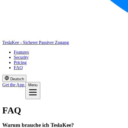
TeslaKee - Sicherer Passiver Zugang
Features
Security
Pricing
FAQ
Deutsch
Get the App
Menu
FAQ
Warum brauche ich TeslaKee?