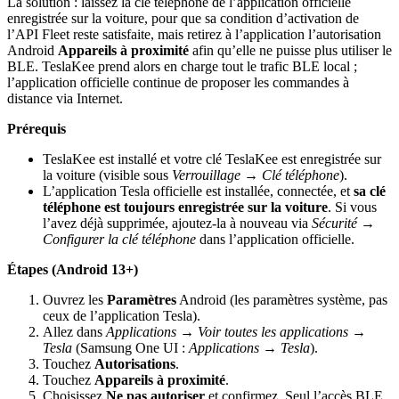
La solution : laissez la clé téléphone de l’application officielle
enregistrée sur la voiture, pour que sa condition d’activation de
l’API Fleet reste satisfaite, mais retirez à l’application l’autorisation
Android
Appareils à proximité
afin qu’elle ne puisse plus utiliser le
BLE. TeslaKee prend alors en charge tout le trafic BLE local ;
l’application officielle continue de proposer les commandes à
distance via Internet.
Prérequis
TeslaKee est installé et votre clé TeslaKee est enregistrée sur
la voiture (visible sous
Verrouillage → Clé téléphone
).
L’application Tesla officielle est installée, connectée, et
sa clé
téléphone est toujours enregistrée sur la voiture
. Si vous
l’avez déjà supprimée, ajoutez-la à nouveau via
Sécurité →
Configurer la clé téléphone
dans l’application officielle.
Étapes (Android 13+)
Ouvrez les
Paramètres
Android (les paramètres système, pas
ceux de l’application Tesla).
Allez dans
Applications → Voir toutes les applications →
Tesla
(Samsung One UI :
Applications → Tesla
).
Touchez
Autorisations
.
Touchez
Appareils à proximité
.
Choisissez
Ne pas autoriser
et confirmez. Seul l’accès BLE