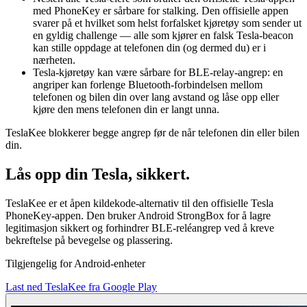
med PhoneKey er sårbare for stalking. Den offisielle appen
svarer på et hvilket som helst forfalsket kjøretøy som sender ut
en gyldig challenge — alle som kjører en falsk Tesla-beacon
kan stille oppdage at telefonen din (og dermed du) er i
nærheten.
Tesla-kjøretøy kan være sårbare for BLE-relay-angrep: en
angriper kan forlenge Bluetooth-forbindelsen mellom
telefonen og bilen din over lang avstand og låse opp eller
kjøre den mens telefonen din er langt unna.
TeslaKee blokkerer begge angrep før de når telefonen din eller bilen
din.
Lås opp din Tesla,
sikkert.
TeslaKee er et åpen kildekode-alternativ til den offisielle Tesla
PhoneKey-appen. Den bruker Android StrongBox for å lagre
legitimasjon sikkert og forhindrer BLE-reléangrep ved å kreve
bekreftelse på bevegelse og plassering.
Tilgjengelig for Android-enheter
Last ned TeslaKee fra Google Play