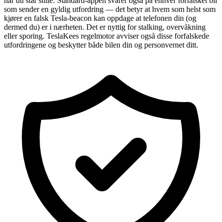
når du står stille. Standard-appen svarer også på enhver forfalsket bil
som sender en gyldig utfordring — det betyr at hvem som helst som
kjører en falsk Tesla-beacon kan oppdage at telefonen din (og
dermed du) er i nærheten. Det er nyttig for stalking, overvåkning
eller sporing. TeslaKees regelmotor avviser også disse forfalskede
utfordringene og beskytter både bilen din og personvernet ditt.