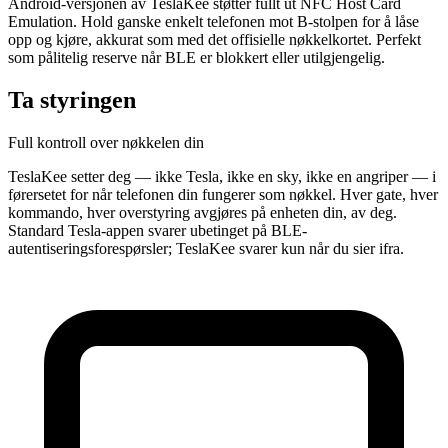
Android-versjonen av TeslaKee støtter fullt ut NFC Host Card
Emulation. Hold ganske enkelt telefonen mot B-stolpen for å låse
opp og kjøre, akkurat som med det offisielle nøkkelkortet. Perfekt
som pålitelig reserve når BLE er blokkert eller utilgjengelig.
Ta styringen
Full kontroll over nøkkelen din
TeslaKee setter deg — ikke Tesla, ikke en sky, ikke en angriper — i
førersetet for når telefonen din fungerer som nøkkel. Hver gate, hver
kommando, hver overstyring avgjøres på enheten din, av deg.
Standard Tesla-appen svarer ubetinget på BLE-
autentiseringsforespørsler; TeslaKee svarer kun når du sier ifra.