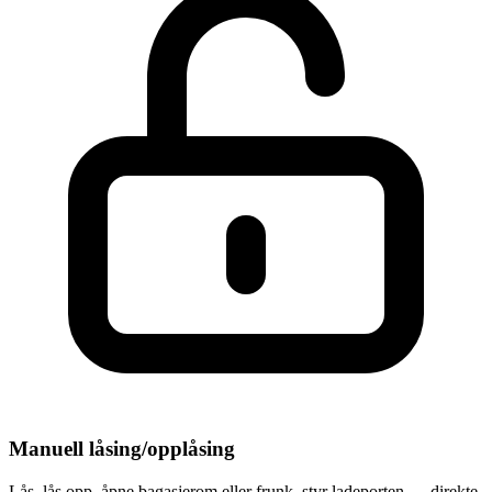
Manuell låsing/opplåsing
Lås, lås opp, åpne bagasjerom eller frunk, styr ladeporten — direkte