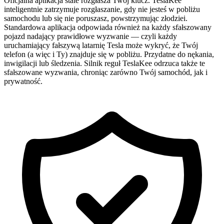
Oficjalna aplikacja stale rozgłasza Twój klucz. TeslaKee
inteligentnie zatrzymuje rozgłaszanie, gdy nie jesteś w pobliżu
samochodu lub się nie poruszasz, powstrzymując złodziei.
Standardowa aplikacja odpowiada również na każdy sfałszowany
pojazd nadający prawidłowe wyzwanie — czyli każdy
uruchamiający fałszywą latarnię Tesla może wykryć, że Twój
telefon (a więc i Ty) znajduje się w pobliżu. Przydatne do nękania,
inwigilacji lub śledzenia. Silnik reguł TeslaKee odrzuca także te
sfałszowane wyzwania, chroniąc zarówno Twój samochód, jak i
prywatność.