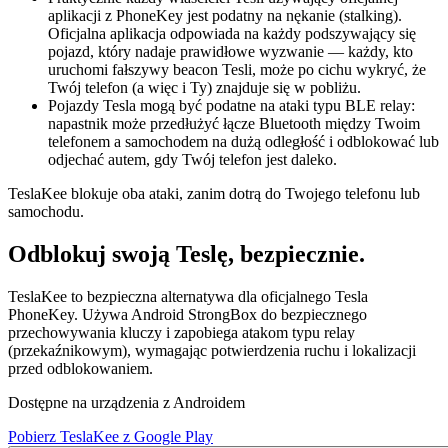
aplikacji z PhoneKey jest podatny na nękanie (stalking).
Oficjalna aplikacja odpowiada na każdy podszywający się
pojazd, który nadaje prawidłowe wyzwanie — każdy, kto
uruchomi fałszywy beacon Tesli, może po cichu wykryć, że
Twój telefon (a więc i Ty) znajduje się w pobliżu.
Pojazdy Tesla mogą być podatne na ataki typu BLE relay:
napastnik może przedłużyć łącze Bluetooth między Twoim
telefonem a samochodem na dużą odległość i odblokować lub
odjechać autem, gdy Twój telefon jest daleko.
TeslaKee blokuje oba ataki, zanim dotrą do Twojego telefonu lub
samochodu.
Odblokuj swoją Teslę,
bezpiecznie.
TeslaKee to bezpieczna alternatywa dla oficjalnego Tesla
PhoneKey. Używa Android StrongBox do bezpiecznego
przechowywania kluczy i zapobiega atakom typu relay
(przekaźnikowym), wymagając potwierdzenia ruchu i lokalizacji
przed odblokowaniem.
Dostępne na urządzenia z Androidem
Pobierz TeslaKee z Google Play